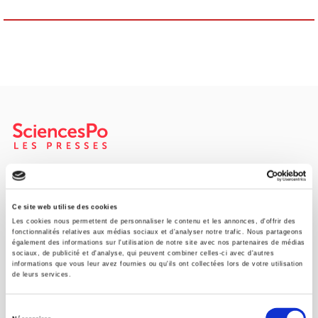
SCIENCES PO UNIVERSITY PRESS has a threefold role: to publish
original research, to edit reference works for student use, and to
help public and political debate.
continue
Ce site web utilise des cookies
Les cookies nous permettent de personnaliser le contenu et les annonces, d'offrir des
fonctionnalités relatives aux médias sociaux et d'analyser notre trafic. Nous partageons
également des informations sur l'utilisation de notre site avec nos partenaires de médias
CONTACTS
sociaux, de publicité et d'analyse, qui peuvent combiner celles-ci avec d'autres
informations que vous leur avez fournies ou qu'ils ont collectées lors de votre utilisation
FOREIGN RIGHTS
de leurs services.
FOR BOOKSHOPS
Sélection
CONDITIONS OF SALE