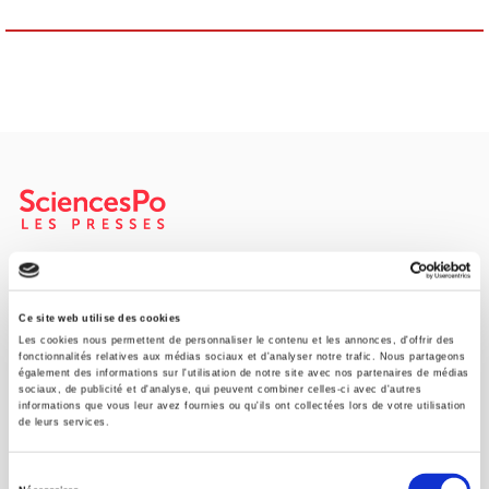
SCIENCES PO UNIVERSITY PRESS has a threefold role: to publish
original research, to edit reference works for student use, and to
help public and political debate.
continue
Ce site web utilise des cookies
Les cookies nous permettent de personnaliser le contenu et les annonces, d'offrir des
fonctionnalités relatives aux médias sociaux et d'analyser notre trafic. Nous partageons
également des informations sur l'utilisation de notre site avec nos partenaires de médias
CONTACTS
sociaux, de publicité et d'analyse, qui peuvent combiner celles-ci avec d'autres
informations que vous leur avez fournies ou qu'ils ont collectées lors de votre utilisation
FOREIGN RIGHTS
de leurs services.
FOR BOOKSHOPS
Sélection
CONDITIONS OF SALE