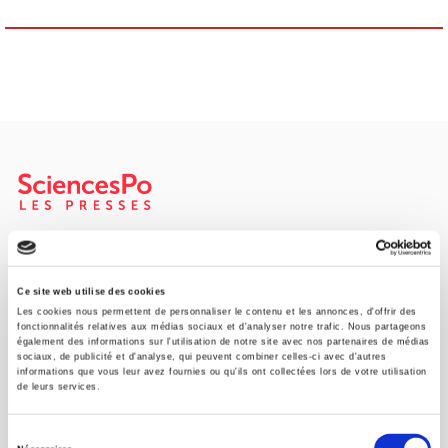
SCIENCES PO UNIVERSITY PRESS has a threefold role: to publish
original research, to edit reference works for student use, and to
help public and political debate.
continue
Ce site web utilise des cookies
Les cookies nous permettent de personnaliser le contenu et les annonces, d'offrir des
fonctionnalités relatives aux médias sociaux et d'analyser notre trafic. Nous partageons
également des informations sur l'utilisation de notre site avec nos partenaires de médias
CONTACTS
sociaux, de publicité et d'analyse, qui peuvent combiner celles-ci avec d'autres
informations que vous leur avez fournies ou qu'ils ont collectées lors de votre utilisation
FOREIGN RIGHTS
de leurs services.
FOR BOOKSHOPS
Sélection
CONDITIONS OF SALE