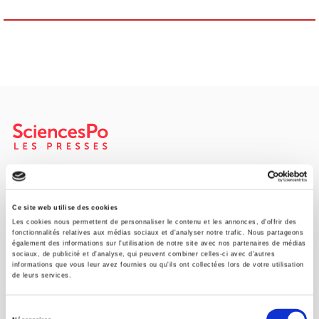
SCIENCES PO UNIVERSITY PRESS has a threefold role: to publish
original research, to edit reference works for student use, and to
help public and political debate.
continue
Ce site web utilise des cookies
Les cookies nous permettent de personnaliser le contenu et les annonces, d'offrir des
fonctionnalités relatives aux médias sociaux et d'analyser notre trafic. Nous partageons
également des informations sur l'utilisation de notre site avec nos partenaires de médias
CONTACTS
sociaux, de publicité et d'analyse, qui peuvent combiner celles-ci avec d'autres
informations que vous leur avez fournies ou qu'ils ont collectées lors de votre utilisation
FOREIGN RIGHTS
de leurs services.
FOR BOOKSHOPS
Sélection
CONDITIONS OF SALE