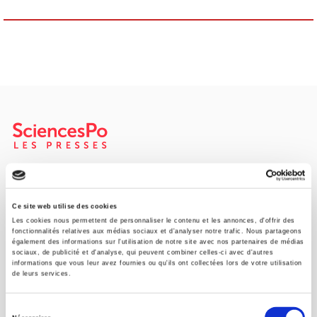
SCIENCES PO UNIVERSITY PRESS has a threefold role: to publish
original research, to edit reference works for student use, and to
help public and political debate.
continue
Ce site web utilise des cookies
Les cookies nous permettent de personnaliser le contenu et les annonces, d'offrir des
fonctionnalités relatives aux médias sociaux et d'analyser notre trafic. Nous partageons
également des informations sur l'utilisation de notre site avec nos partenaires de médias
CONTACTS
sociaux, de publicité et d'analyse, qui peuvent combiner celles-ci avec d'autres
informations que vous leur avez fournies ou qu'ils ont collectées lors de votre utilisation
FOREIGN RIGHTS
de leurs services.
FOR BOOKSHOPS
Sélection
CONDITIONS OF SALE