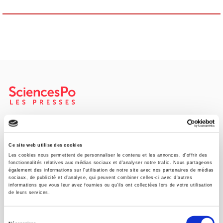
SCIENCES PO UNIVERSITY PRESS has a threefold role: to publish
original research, to edit reference works for student use, and to
help public and political debate.
continue
Ce site web utilise des cookies
Les cookies nous permettent de personnaliser le contenu et les annonces, d'offrir des
fonctionnalités relatives aux médias sociaux et d'analyser notre trafic. Nous partageons
également des informations sur l'utilisation de notre site avec nos partenaires de médias
CONTACTS
sociaux, de publicité et d'analyse, qui peuvent combiner celles-ci avec d'autres
informations que vous leur avez fournies ou qu'ils ont collectées lors de votre utilisation
FOREIGN RIGHTS
de leurs services.
FOR BOOKSHOPS
Sélection
CONDITIONS OF SALE