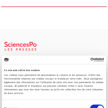
SCIENCES PO UNIVERSITY PRESS has a threefold role: to publish
original research, to edit reference works for student use, and to
help public and political debate.
continue
Ce site web utilise des cookies
Les cookies nous permettent de personnaliser le contenu et les annonces, d'offrir des
fonctionnalités relatives aux médias sociaux et d'analyser notre trafic. Nous partageons
également des informations sur l'utilisation de notre site avec nos partenaires de médias
CONTACTS
sociaux, de publicité et d'analyse, qui peuvent combiner celles-ci avec d'autres
informations que vous leur avez fournies ou qu'ils ont collectées lors de votre utilisation
FOREIGN RIGHTS
de leurs services.
FOR BOOKSHOPS
Sélection
CONDITIONS OF SALE