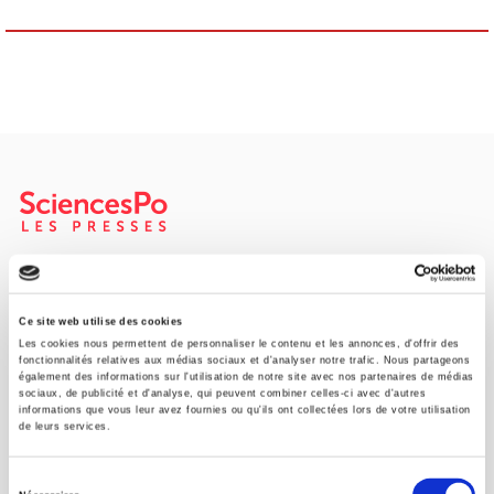
SCIENCES PO UNIVERSITY PRESS has a threefold role: to publish
original research, to edit reference works for student use, and to
help public and political debate.
continue
Ce site web utilise des cookies
Les cookies nous permettent de personnaliser le contenu et les annonces, d'offrir des
fonctionnalités relatives aux médias sociaux et d'analyser notre trafic. Nous partageons
également des informations sur l'utilisation de notre site avec nos partenaires de médias
CONTACTS
sociaux, de publicité et d'analyse, qui peuvent combiner celles-ci avec d'autres
informations que vous leur avez fournies ou qu'ils ont collectées lors de votre utilisation
FOREIGN RIGHTS
de leurs services.
FOR BOOKSHOPS
Sélection
CONDITIONS OF SALE