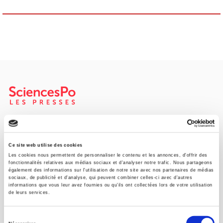
SCIENCES PO UNIVERSITY PRESS has a threefold role: to publish
original research, to edit reference works for student use, and to
help public and political debate.
continue
Ce site web utilise des cookies
Les cookies nous permettent de personnaliser le contenu et les annonces, d'offrir des
fonctionnalités relatives aux médias sociaux et d'analyser notre trafic. Nous partageons
également des informations sur l'utilisation de notre site avec nos partenaires de médias
CONTACTS
sociaux, de publicité et d'analyse, qui peuvent combiner celles-ci avec d'autres
informations que vous leur avez fournies ou qu'ils ont collectées lors de votre utilisation
FOREIGN RIGHTS
de leurs services.
FOR BOOKSHOPS
Sélection
CONDITIONS OF SALE