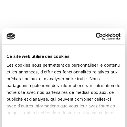
Ce site web utilise des cookies
Les cookies nous permettent de personnaliser le contenu
SCIENCES PO UNIVERSITY PRESS has a threefold role: to publish
et les annonces, d'offrir des fonctionnalités relatives aux
original research, to edit reference works for student use, and to
médias sociaux et d'analyser notre trafic. Nous
help public and political debate.
continue
partageons également des informations sur l'utilisation de
notre site avec nos partenaires de médias sociaux, de
publicité et d'analyse, qui peuvent combiner celles-ci
CONTACTS
avec d'autres informations que vous leur avez fournies
FOREIGN RIGHTS
ou qu'ils ont collectées lors de votre utilisation de leurs
FOR BOOKSHOPS
services.
CONDITIONS OF SALE