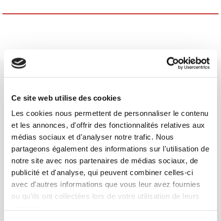
Ce site web utilise des cookies
Les cookies nous permettent de personnaliser le contenu
SCIENCES PO UNIVERSITY PRESS has a threefold role: to publish
et les annonces, d'offrir des fonctionnalités relatives aux
original research, to edit reference works for student use, and to
médias sociaux et d'analyser notre trafic. Nous
help public and political debate.
continue
partageons également des informations sur l'utilisation de
notre site avec nos partenaires de médias sociaux, de
publicité et d'analyse, qui peuvent combiner celles-ci
CONTACTS
avec d'autres informations que vous leur avez fournies
FOREIGN RIGHTS
ou qu'ils ont collectées lors de votre utilisation de leurs
FOR BOOKSHOPS
services.
CONDITIONS OF SALE