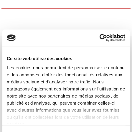
Ce site web utilise des cookies
Les cookies nous permettent de personnaliser le contenu
SCIENCES PO UNIVERSITY PRESS has a threefold role: to publish
et les annonces, d'offrir des fonctionnalités relatives aux
original research, to edit reference works for student use, and to
médias sociaux et d'analyser notre trafic. Nous
help public and political debate.
continue
partageons également des informations sur l'utilisation de
notre site avec nos partenaires de médias sociaux, de
publicité et d'analyse, qui peuvent combiner celles-ci
CONTACTS
avec d'autres informations que vous leur avez fournies
FOREIGN RIGHTS
ou qu'ils ont collectées lors de votre utilisation de leurs
FOR BOOKSHOPS
services.
CONDITIONS OF SALE