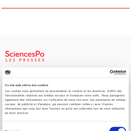
SCIENCES PO UNIVERSITY PRESS has a threefold role: to publish
original research, to edit reference works for student use, and to
help public and political debate.
continue
Ce site web utilise des cookies
Les cookies nous permettent de personnaliser le contenu et les annonces, d'offrir des
fonctionnalités relatives aux médias sociaux et d'analyser notre trafic. Nous partageons
également des informations sur l'utilisation de notre site avec nos partenaires de médias
CONTACTS
sociaux, de publicité et d'analyse, qui peuvent combiner celles-ci avec d'autres
informations que vous leur avez fournies ou qu'ils ont collectées lors de votre utilisation
FOREIGN RIGHTS
de leurs services.
FOR BOOKSHOPS
Sélection
CONDITIONS OF SALE