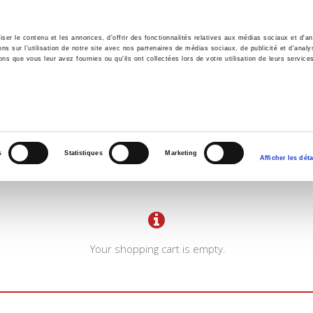
er le contenu et les annonces, d'offrir des fonctionnalités relatives aux médias sociaux et d'ana
 sur l'utilisation de notre site avec nos partenaires de médias sociaux, de publicité et d'analy
ns que vous leur avez fournies ou qu'ils ont collectées lors de votre utilisation de leurs service
e
Environment
History
International
Po
s
Statistiques
Marketing
Afficher les déta
Your shopping cart is empty.