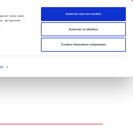
English
Autoriser tous les cookies
lyser notre trafic.
se, qui peuvent
s.
litics
Society
Autoriser la sélection
Cookies nécessaires uniquement
ils