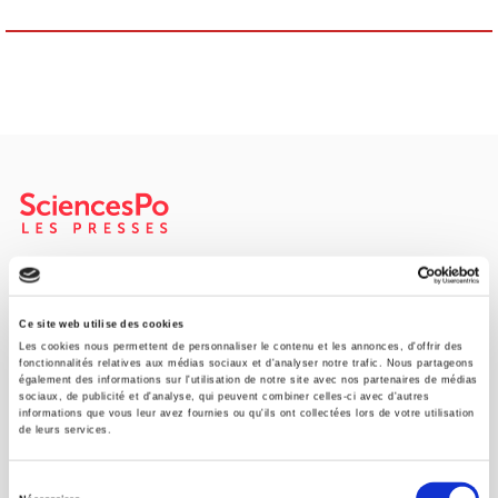
SCIENCES PO UNIVERSITY PRESS has a threefold role: to publish
original research, to edit reference works for student use, and to
help public and political debate.
continue
Ce site web utilise des cookies
Les cookies nous permettent de personnaliser le contenu et les annonces, d'offrir des
fonctionnalités relatives aux médias sociaux et d'analyser notre trafic. Nous partageons
également des informations sur l'utilisation de notre site avec nos partenaires de médias
CONTACTS
sociaux, de publicité et d'analyse, qui peuvent combiner celles-ci avec d'autres
informations que vous leur avez fournies ou qu'ils ont collectées lors de votre utilisation
FOREIGN RIGHTS
de leurs services.
FOR BOOKSHOPS
Sélection
CONDITIONS OF SALE