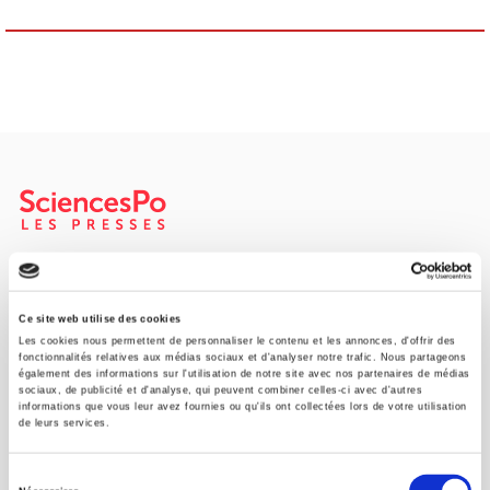
SCIENCES PO UNIVERSITY PRESS has a threefold role: to publish
original research, to edit reference works for student use, and to
help public and political debate.
continue
Ce site web utilise des cookies
Les cookies nous permettent de personnaliser le contenu et les annonces, d'offrir des
fonctionnalités relatives aux médias sociaux et d'analyser notre trafic. Nous partageons
également des informations sur l'utilisation de notre site avec nos partenaires de médias
CONTACTS
sociaux, de publicité et d'analyse, qui peuvent combiner celles-ci avec d'autres
informations que vous leur avez fournies ou qu'ils ont collectées lors de votre utilisation
FOREIGN RIGHTS
de leurs services.
FOR BOOKSHOPS
Sélection
CONDITIONS OF SALE