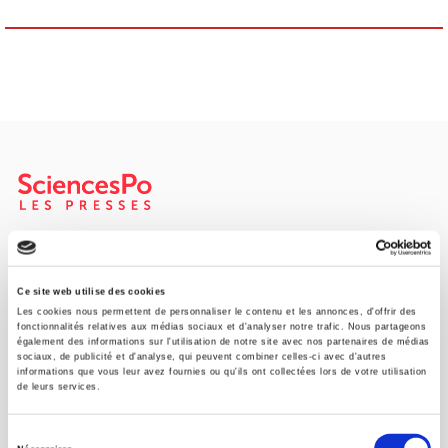
SCIENCES PO UNIVERSITY PRESS has a threefold role: to publish
original research, to edit reference works for student use, and to
help public and political debate.
continue
Ce site web utilise des cookies
Les cookies nous permettent de personnaliser le contenu et les annonces, d'offrir des
fonctionnalités relatives aux médias sociaux et d'analyser notre trafic. Nous partageons
également des informations sur l'utilisation de notre site avec nos partenaires de médias
CONTACTS
sociaux, de publicité et d'analyse, qui peuvent combiner celles-ci avec d'autres
informations que vous leur avez fournies ou qu'ils ont collectées lors de votre utilisation
FOREIGN RIGHTS
de leurs services.
FOR BOOKSHOPS
Sélection
CONDITIONS OF SALE