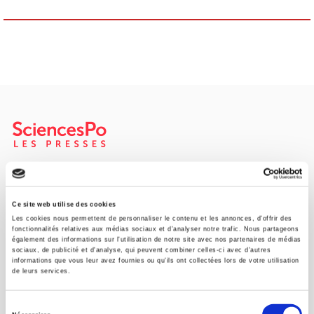
SCIENCES PO UNIVERSITY PRESS has a threefold role: to publish
original research, to edit reference works for student use, and to
help public and political debate.
continue
Ce site web utilise des cookies
Les cookies nous permettent de personnaliser le contenu et les annonces, d'offrir des
fonctionnalités relatives aux médias sociaux et d'analyser notre trafic. Nous partageons
également des informations sur l'utilisation de notre site avec nos partenaires de médias
CONTACTS
sociaux, de publicité et d'analyse, qui peuvent combiner celles-ci avec d'autres
informations que vous leur avez fournies ou qu'ils ont collectées lors de votre utilisation
FOREIGN RIGHTS
de leurs services.
FOR BOOKSHOPS
Sélection
CONDITIONS OF SALE