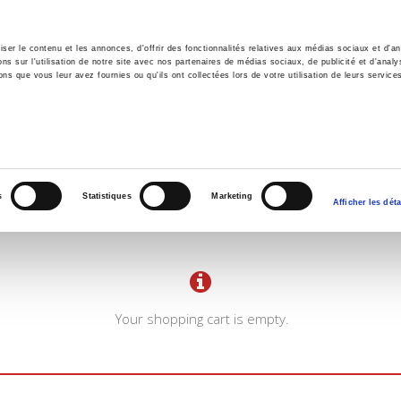
er le contenu et les annonces, d'offrir des fonctionnalités relatives aux médias sociaux et d'ana
 sur l'utilisation de notre site avec nos partenaires de médias sociaux, de publicité et d'analy
ns que vous leur avez fournies ou qu'ils ont collectées lors de votre utilisation de leurs service
e
Environment
History
International
Po
s
Statistiques
Marketing
Afficher les déta
Your shopping cart is empty.