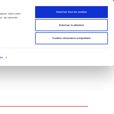
English
Autoriser tous les cookies
lyser notre trafic.
se, qui peuvent
s.
litics
Society
Autoriser la sélection
Cookies nécessaires uniquement
ils