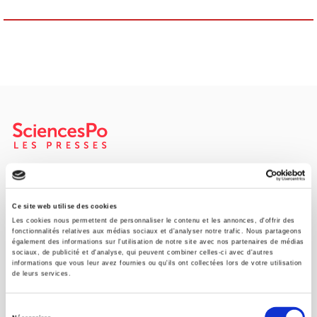
SCIENCES PO UNIVERSITY PRESS has a threefold role: to publish
original research, to edit reference works for student use, and to
help public and political debate.
continue
Ce site web utilise des cookies
Les cookies nous permettent de personnaliser le contenu et les annonces, d'offrir des
fonctionnalités relatives aux médias sociaux et d'analyser notre trafic. Nous partageons
également des informations sur l'utilisation de notre site avec nos partenaires de médias
CONTACTS
sociaux, de publicité et d'analyse, qui peuvent combiner celles-ci avec d'autres
informations que vous leur avez fournies ou qu'ils ont collectées lors de votre utilisation
FOREIGN RIGHTS
de leurs services.
FOR BOOKSHOPS
Sélection
CONDITIONS OF SALE