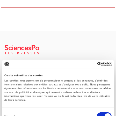
SCIENCES PO UNIVERSITY PRESS has a threefold role: to publish
original research, to edit reference works for student use, and to
help public and political debate.
continue
Ce site web utilise des cookies
Les cookies nous permettent de personnaliser le contenu et les annonces, d'offrir des
fonctionnalités relatives aux médias sociaux et d'analyser notre trafic. Nous partageons
également des informations sur l'utilisation de notre site avec nos partenaires de médias
CONTACTS
sociaux, de publicité et d'analyse, qui peuvent combiner celles-ci avec d'autres
informations que vous leur avez fournies ou qu'ils ont collectées lors de votre utilisation
FOREIGN RIGHTS
de leurs services.
FOR BOOKSHOPS
Sélection
CONDITIONS OF SALE