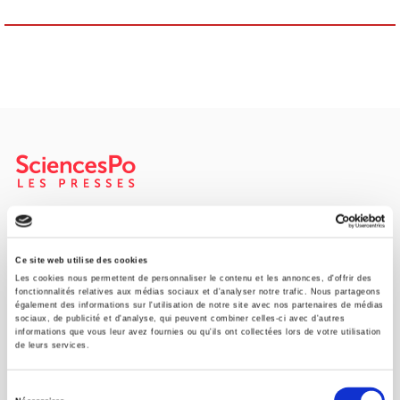
SCIENCES PO UNIVERSITY PRESS has a threefold role: to publish
original research, to edit reference works for student use, and to
help public and political debate.
continue
Ce site web utilise des cookies
Les cookies nous permettent de personnaliser le contenu et les annonces, d'offrir des
fonctionnalités relatives aux médias sociaux et d'analyser notre trafic. Nous partageons
également des informations sur l'utilisation de notre site avec nos partenaires de médias
CONTACTS
sociaux, de publicité et d'analyse, qui peuvent combiner celles-ci avec d'autres
informations que vous leur avez fournies ou qu'ils ont collectées lors de votre utilisation
FOREIGN RIGHTS
de leurs services.
FOR BOOKSHOPS
Sélection
CONDITIONS OF SALE