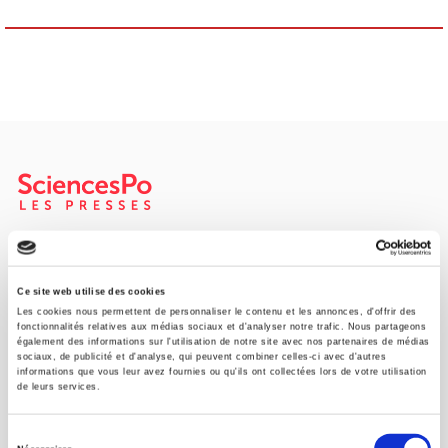
SCIENCES PO UNIVERSITY PRESS has a threefold role: to publish
original research, to edit reference works for student use, and to
help public and political debate.
continue
Ce site web utilise des cookies
Les cookies nous permettent de personnaliser le contenu et les annonces, d'offrir des
fonctionnalités relatives aux médias sociaux et d'analyser notre trafic. Nous partageons
également des informations sur l'utilisation de notre site avec nos partenaires de médias
CONTACTS
sociaux, de publicité et d'analyse, qui peuvent combiner celles-ci avec d'autres
informations que vous leur avez fournies ou qu'ils ont collectées lors de votre utilisation
FOREIGN RIGHTS
de leurs services.
FOR BOOKSHOPS
Sélection
CONDITIONS OF SALE