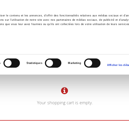
er le contenu et les annonces, d'offrir des fonctionnalités relatives aux médias sociaux et d'ana
 sur l'utilisation de notre site avec nos partenaires de médias sociaux, de publicité et d'analy
ns que vous leur avez fournies ou qu'ils ont collectées lors de votre utilisation de leurs service
e
Environment
History
International
Po
s
Statistiques
Marketing
Afficher les déta
Your shopping cart is empty.