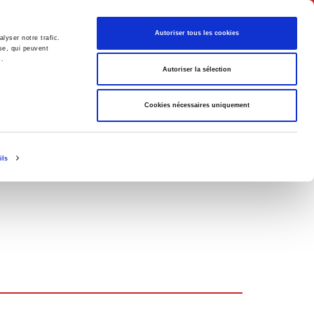
English
Autoriser tous les cookies
lyser notre trafic.
se, qui peuvent
s.
litics
Society
Autoriser la sélection
Cookies nécessaires uniquement
ils