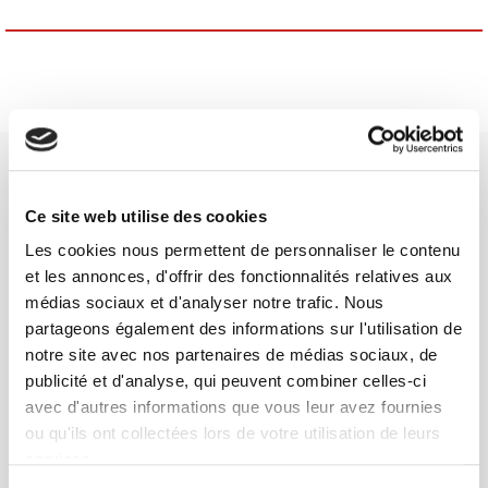
Ce site web utilise des cookies
Les cookies nous permettent de personnaliser le contenu
SCIENCES PO UNIVERSITY PRESS has a threefold role: to publish
et les annonces, d'offrir des fonctionnalités relatives aux
original research, to edit reference works for student use, and to
médias sociaux et d'analyser notre trafic. Nous
help public and political debate.
continue
partageons également des informations sur l'utilisation de
notre site avec nos partenaires de médias sociaux, de
publicité et d'analyse, qui peuvent combiner celles-ci
CONTACTS
avec d'autres informations que vous leur avez fournies
FOREIGN RIGHTS
ou qu'ils ont collectées lors de votre utilisation de leurs
FOR BOOKSHOPS
services.
CONDITIONS OF SALE