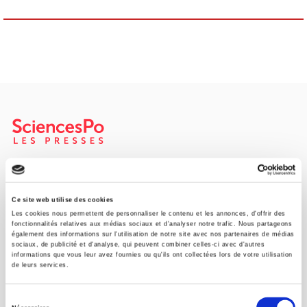
SCIENCES PO UNIVERSITY PRESS has a threefold role: to publish
original research, to edit reference works for student use, and to
help public and political debate.
continue
Ce site web utilise des cookies
Les cookies nous permettent de personnaliser le contenu et les annonces, d'offrir des
fonctionnalités relatives aux médias sociaux et d'analyser notre trafic. Nous partageons
également des informations sur l'utilisation de notre site avec nos partenaires de médias
CONTACTS
sociaux, de publicité et d'analyse, qui peuvent combiner celles-ci avec d'autres
informations que vous leur avez fournies ou qu'ils ont collectées lors de votre utilisation
FOREIGN RIGHTS
de leurs services.
FOR BOOKSHOPS
Sélection
CONDITIONS OF SALE