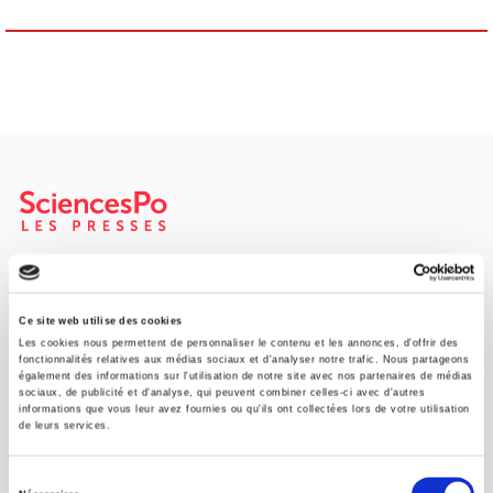
SCIENCES PO UNIVERSITY PRESS has a threefold role: to publish
original research, to edit reference works for student use, and to
help public and political debate.
continue
Ce site web utilise des cookies
Les cookies nous permettent de personnaliser le contenu et les annonces, d'offrir des
fonctionnalités relatives aux médias sociaux et d'analyser notre trafic. Nous partageons
également des informations sur l'utilisation de notre site avec nos partenaires de médias
CONTACTS
sociaux, de publicité et d'analyse, qui peuvent combiner celles-ci avec d'autres
informations que vous leur avez fournies ou qu'ils ont collectées lors de votre utilisation
FOREIGN RIGHTS
de leurs services.
FOR BOOKSHOPS
Sélection
CONDITIONS OF SALE