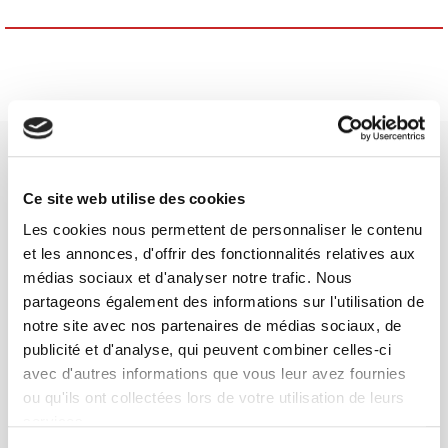
Ce site web utilise des cookies
Les cookies nous permettent de personnaliser le contenu
SCIENCES PO UNIVERSITY PRESS has a threefold role: to publish
et les annonces, d'offrir des fonctionnalités relatives aux
original research, to edit reference works for student use, and to
médias sociaux et d'analyser notre trafic. Nous
help public and political debate.
continue
partageons également des informations sur l'utilisation de
notre site avec nos partenaires de médias sociaux, de
publicité et d'analyse, qui peuvent combiner celles-ci
CONTACTS
avec d'autres informations que vous leur avez fournies
FOREIGN RIGHTS
ou qu'ils ont collectées lors de votre utilisation de leurs
FOR BOOKSHOPS
services.
CONDITIONS OF SALE