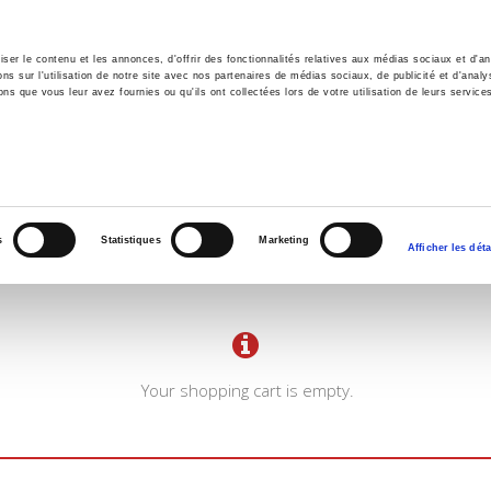
er le contenu et les annonces, d'offrir des fonctionnalités relatives aux médias sociaux et d'ana
 sur l'utilisation de notre site avec nos partenaires de médias sociaux, de publicité et d'analy
ns que vous leur avez fournies ou qu'ils ont collectées lors de votre utilisation de leurs service
e
Environment
History
International
Po
s
Statistiques
Marketing
Afficher les déta
Your shopping cart is empty.