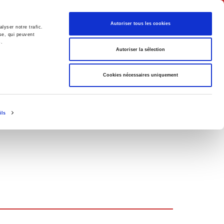
English
Autoriser tous les cookies
lyser notre trafic.
se, qui peuvent
s.
litics
Society
Autoriser la sélection
Cookies nécessaires uniquement
ils