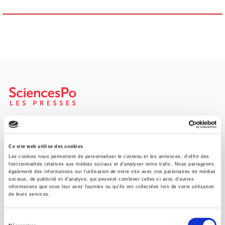
SCIENCES PO UNIVERSITY PRESS has a threefold role: to publish
original research, to edit reference works for student use, and to
help public and political debate.
continue
Ce site web utilise des cookies
Les cookies nous permettent de personnaliser le contenu et les annonces, d'offrir des
fonctionnalités relatives aux médias sociaux et d'analyser notre trafic. Nous partageons
également des informations sur l'utilisation de notre site avec nos partenaires de médias
CONTACTS
sociaux, de publicité et d'analyse, qui peuvent combiner celles-ci avec d'autres
informations que vous leur avez fournies ou qu'ils ont collectées lors de votre utilisation
FOREIGN RIGHTS
de leurs services.
FOR BOOKSHOPS
Sélection
CONDITIONS OF SALE