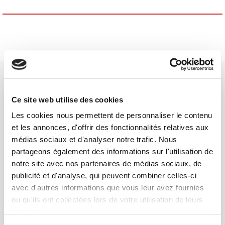
Ce site web utilise des cookies
Les cookies nous permettent de personnaliser le contenu
SCIENCES PO UNIVERSITY PRESS has a threefold role: to publish
et les annonces, d'offrir des fonctionnalités relatives aux
original research, to edit reference works for student use, and to
médias sociaux et d'analyser notre trafic. Nous
help public and political debate.
continue
partageons également des informations sur l'utilisation de
notre site avec nos partenaires de médias sociaux, de
publicité et d'analyse, qui peuvent combiner celles-ci
CONTACTS
avec d'autres informations que vous leur avez fournies
FOREIGN RIGHTS
ou qu'ils ont collectées lors de votre utilisation de leurs
FOR BOOKSHOPS
services.
CONDITIONS OF SALE