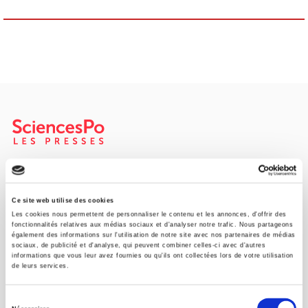
SCIENCES PO UNIVERSITY PRESS has a threefold role: to publish
original research, to edit reference works for student use, and to
help public and political debate.
continue
Ce site web utilise des cookies
Les cookies nous permettent de personnaliser le contenu et les annonces, d'offrir des
fonctionnalités relatives aux médias sociaux et d'analyser notre trafic. Nous partageons
également des informations sur l'utilisation de notre site avec nos partenaires de médias
CONTACTS
sociaux, de publicité et d'analyse, qui peuvent combiner celles-ci avec d'autres
informations que vous leur avez fournies ou qu'ils ont collectées lors de votre utilisation
FOREIGN RIGHTS
de leurs services.
FOR BOOKSHOPS
Sélection
CONDITIONS OF SALE