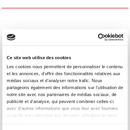
Ce site web utilise des cookies
Les cookies nous permettent de personnaliser le contenu
SCIENCES PO UNIVERSITY PRESS has a threefold role: to publish
et les annonces, d'offrir des fonctionnalités relatives aux
original research, to edit reference works for student use, and to
médias sociaux et d'analyser notre trafic. Nous
help public and political debate.
continue
partageons également des informations sur l'utilisation de
notre site avec nos partenaires de médias sociaux, de
publicité et d'analyse, qui peuvent combiner celles-ci
CONTACTS
avec d'autres informations que vous leur avez fournies
FOREIGN RIGHTS
ou qu'ils ont collectées lors de votre utilisation de leurs
FOR BOOKSHOPS
services.
CONDITIONS OF SALE