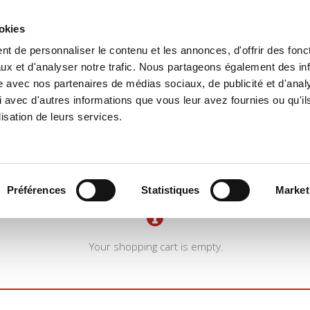
ookies
t de personnaliser le contenu et les annonces, d'offrir des fonct
e
Environment
History
International
Po
ux et d'analyser notre trafic. Nous partageons également des in
site avec nos partenaires de médias sociaux, de publicité et d'anal
 avec d'autres informations que vous leur avez fournies ou qu'il
lisation de leurs services.
Préférences
Statistiques
Market
Your shopping cart is empty.