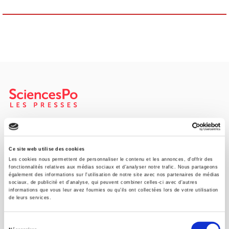
SCIENCES PO UNIVERSITY PRESS has a threefold role: to publish
original research, to edit reference works for student use, and to
help public and political debate.
continue
Ce site web utilise des cookies
Les cookies nous permettent de personnaliser le contenu et les annonces, d'offrir des
fonctionnalités relatives aux médias sociaux et d'analyser notre trafic. Nous partageons
également des informations sur l'utilisation de notre site avec nos partenaires de médias
CONTACTS
sociaux, de publicité et d'analyse, qui peuvent combiner celles-ci avec d'autres
informations que vous leur avez fournies ou qu'ils ont collectées lors de votre utilisation
FOREIGN RIGHTS
de leurs services.
FOR BOOKSHOPS
Sélection
CONDITIONS OF SALE