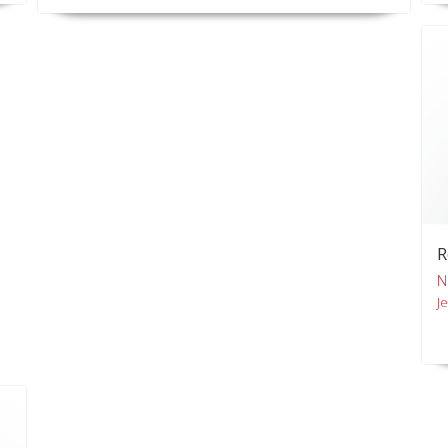
R
N
Je