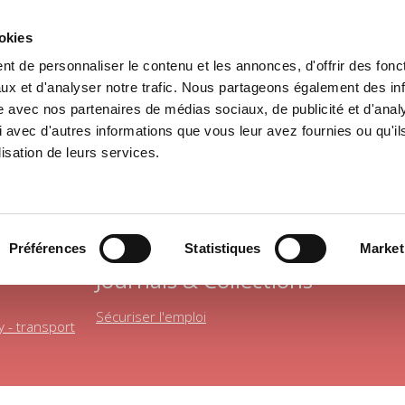
ookies
t de personnaliser le contenu et les annonces, d'offrir des fonct
e
Environment
History
International
Po
ux et d'analyser notre trafic. Nous partageons également des in
site avec nos partenaires de médias sociaux, de publicité et d'anal
 avec d'autres informations que vous leur avez fournies ou qu'il
lisation de leurs services.
POLITICAL ECONOMICS
Préférences
Statistiques
Market
ncial Markets
Journals & Collections
Sécuriser l'emploi
y - transport