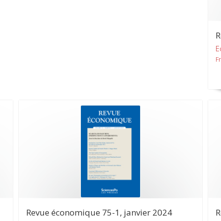
R
E
F
Revue économique 75-1, janvier 2024
R