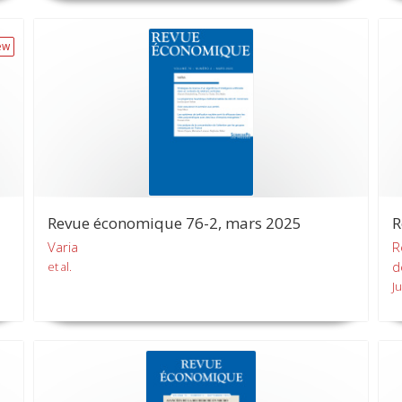
ew
Revue économique 76-2, mars 2025
R
Varia
R
d
et al.
J