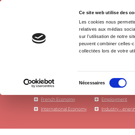
Ce site web utilise des c
Les cookies nous permetten
Hom
relatives aux médias socia
sur l'utilisation de notre 
peuvent combiner celles-ci
Political Economics
Home
collectées lors de votre uti
Sélection
Nécessaires
du
Economic Theory
Banks - the Fina
consentement
French Economy
Employment
International Economy
Industry - energ