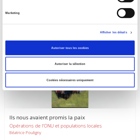
Droits d'ingérence
Dans un monde post-2001
Marketing
Philippe Moreau Defarges
Afficher les détails
Autoriser tous les cookies
Autoriser la sélection
Cookies nécessaires uniquement
Ils nous avaient promis la paix
Opérations de l'ONU et populations locales
Béatrice Pouligny