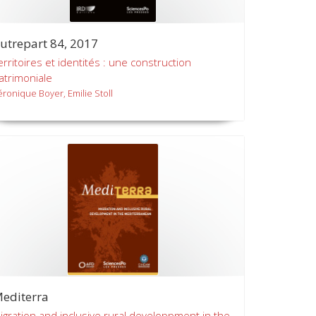
utrepart 84, 2017
erritoires et identités : une construction
atrimoniale
éronique Boyer, Emilie Stoll
editerra
igration and inclusive rural developpment in the