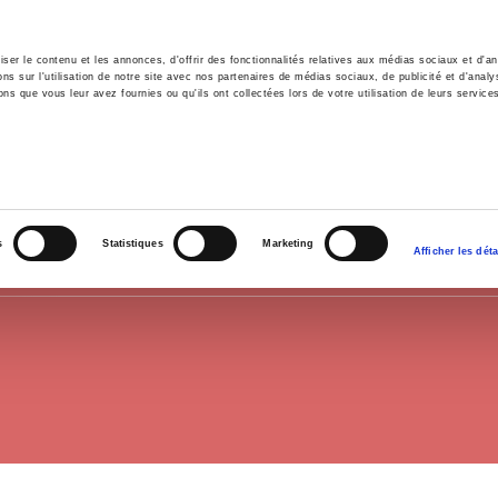
er le contenu et les annonces, d'offrir des fonctionnalités relatives aux médias sociaux et d'ana
 sur l'utilisation de notre site avec nos partenaires de médias sociaux, de publicité et d'analy
ns que vous leur avez fournies ou qu'ils ont collectées lors de votre utilisation de leurs service
e
Environment
History
International
Po
AFRICA
s
Statistiques
Marketing
Afficher les déta