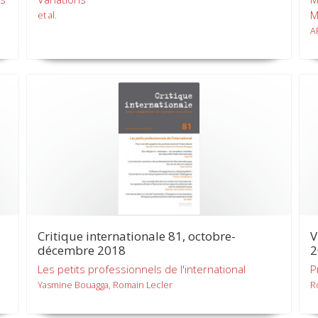
M
et al.
A
Critique internationale 81, octobre-
V
décembre 2018
2
Les petits professionnels de l'international
P
Yasmine Bouagga, Romain Lecler
R