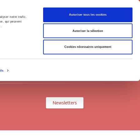
English
Autoriser tous les cookies
lyser notre trafic.
se, qui peuvent
s.
litics
Society
Autoriser la sélection
Cookies nécessaires uniquement
ils
Newsletters