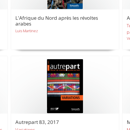
L'Afrique du Nord après les révoltes
A
arabes
T
Luis Martinez
p
V
Autrepart 83, 2017
M
es
Variations
M