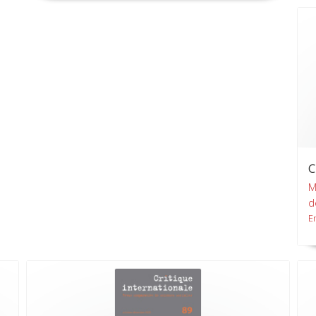
C
M
d
E