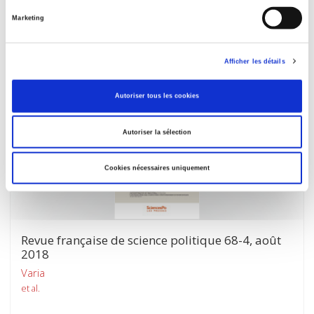
Vies urbaines en Afrique du Sud et au Nigeria
Marketing
Laurent Fourchard
Afficher les détails
Autoriser tous les cookies
Autoriser la sélection
Cookies nécessaires uniquement
Revue française de science politique 68-4, août
2018
Varia
et al.