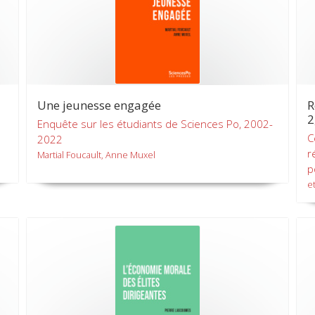
Une jeunesse engagée
R
2
Enquête sur les étudiants de Sciences Po, 2002-
C
2022
r
Martial Foucault, Anne Muxel
p
et