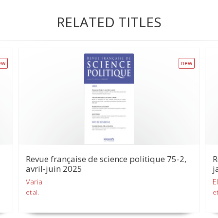
RELATED TITLES
ew
new
Revue française de science politique 75-2,
R
avril-juin 2025
j
Varia
E
et al.
et