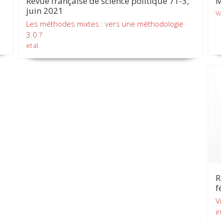
Revue française de science politique 71-3,
M
juin 2021
V
Les méthodes mixtes : vers une méthodologie
3.0 ?
et al.
R
f
V
i