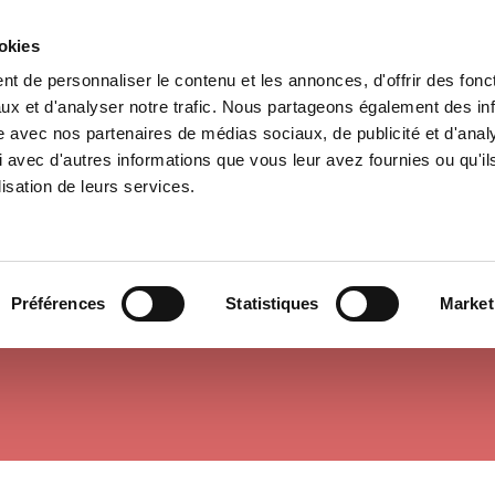
ookies
t de personnaliser le contenu et les annonces, d'offrir des fonct
e
Environment
History
International
Po
ux et d'analyser notre trafic. Nous partageons également des in
site avec nos partenaires de médias sociaux, de publicité et d'anal
 avec d'autres informations que vous leur avez fournies ou qu'il
lisation de leurs services.
FRENCH POLITICS
Préférences
Statistiques
Market