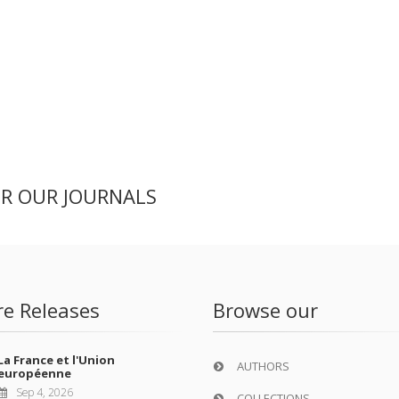
ER OUR JOURNALS
re Releases
Browse our
La France et l'Union
AUTHORS
européenne
Sep 4, 2026
COLLECTIONS