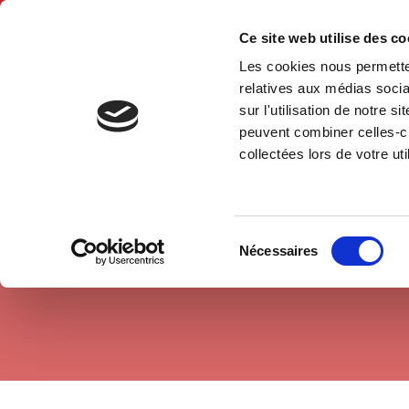
Ce site web utilise des c
Les cookies nous permetten
Hom
relatives aux médias socia
sur l'utilisation de notre 
peuvent combiner celles-ci
Political Science
French Politics
Home
collectées lors de votre uti
Sélection
Nécessaires
du
consentement