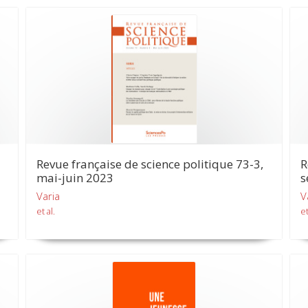
Revue française de science politique 73-3,
R
mai-juin 2023
s
Varia
V
et al.
et