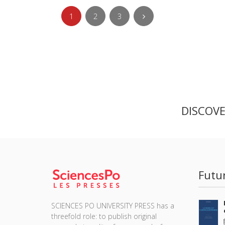
1
2
3
DISCOV
Futu
SCIENCES PO UNIVERSITY PRESS has a
threefold role: to publish original