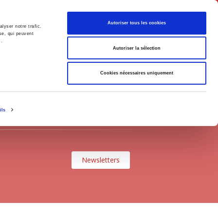
English
Autoriser tous les cookies
lyser notre trafic.
se, qui peuvent
s.
litics
Society
Autoriser la sélection
Cookies nécessaires uniquement
ils
Newsletters