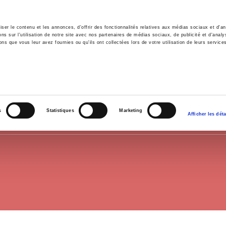
er le contenu et les annonces, d'offrir des fonctionnalités relatives aux médias sociaux et d'ana
 sur l'utilisation de notre site avec nos partenaires de médias sociaux, de publicité et d'analy
ns que vous leur avez fournies ou qu'ils ont collectées lors de votre utilisation de leurs service
e
Environment
History
International
Po
POLITICAL PARTIES
s
Statistiques
Marketing
Afficher les déta