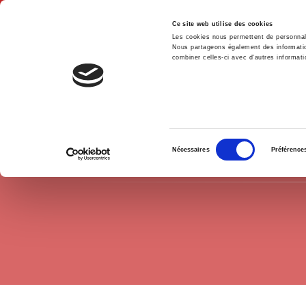
Ce site web utilise des cookies
Les cookies nous permettent de personnalis
Nous partageons également des informations
combiner celles-ci avec d'autres informatio
Hom
History field
Political Parties
Home
Sélection
Nécessaires
Préférence
du
consentement