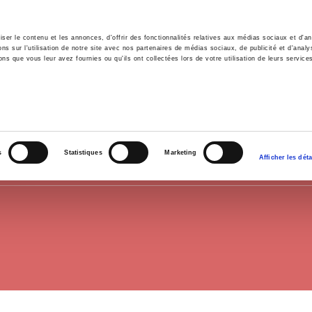
er le contenu et les annonces, d'offrir des fonctionnalités relatives aux médias sociaux et d'ana
 sur l'utilisation de notre site avec nos partenaires de médias sociaux, de publicité et d'analy
ns que vous leur avez fournies ou qu'ils ont collectées lors de votre utilisation de leurs service
e
Environment
History
International
Po
EMPLOYMENT
s
Statistiques
Marketing
Afficher les déta