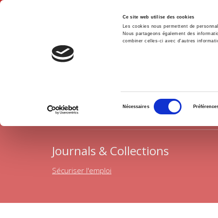
Ce site web utilise des cookies
Les cookies nous permettent de personnalis
Nous partageons également des informations
combiner celles-ci avec d'autres informatio
Hom
Political Economics
Employment
Home
Sélection
Nécessaires
Préférence
du
consentement
Journals & Collections
Sécuriser l'emploi