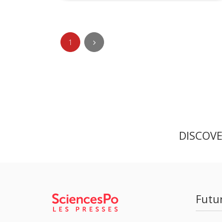
1
DISCOV
Futu