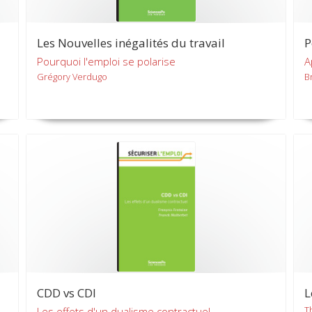
Les Nouvelles inégalités du travail
P
Pourquoi l'emploi se polarise
A
Grégory Verdugo
B
CDD vs CDI
L
T
Les effets d'un dualisme contractuel