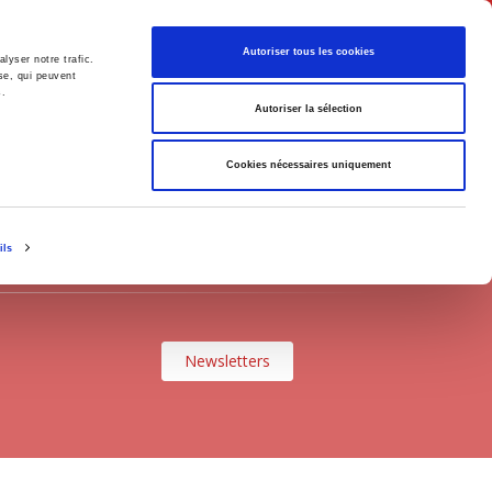
English
Autoriser tous les cookies
lyser notre trafic.
se, qui peuvent
s.
litics
Society
Autoriser la sélection
Cookies nécessaires uniquement
ils
Newsletters