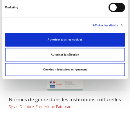
Judith Butler : une politique du sensible
Marketing
Amélie Bescont, Lucile Richard
Afficher les détails
Autoriser tous les cookies
Autoriser la sélection
Cookies nécessaires uniquement
Normes de genre dans les institutions culturelles
Sylvie Octobre, Frédérique Patureau