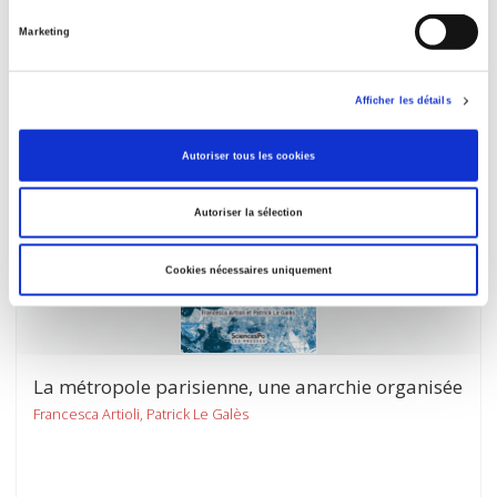
septembre 2023
Marketing
Etats, savoirs experts et sécurité
et al.
Afficher les détails
Autoriser tous les cookies
Autoriser la sélection
Cookies nécessaires uniquement
La métropole parisienne, une anarchie organisée
Francesca Artioli, Patrick Le Galès