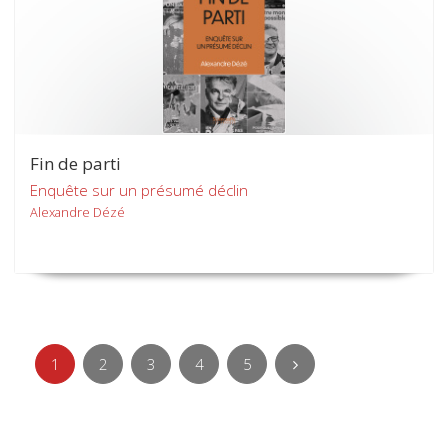
Fin de parti
Enquête sur un présumé déclin
Alexandre Dézé
1
2
3
4
5