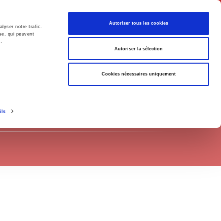
English
Autoriser tous les cookies
lyser notre trafic.
se, qui peuvent
s.
litics
Society
Autoriser la sélection
Cookies nécessaires uniquement
ils