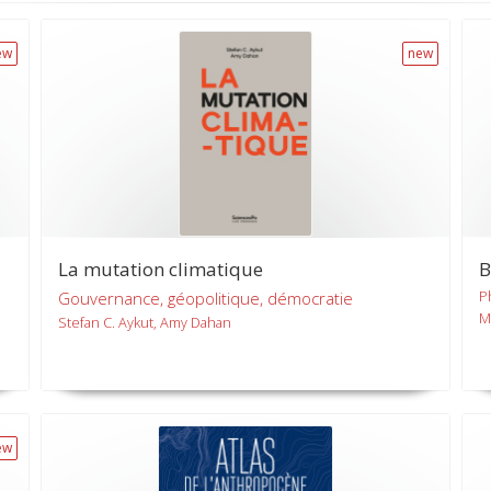
ew
new
La mutation climatique
B
P
Gouvernance, géopolitique, démocratie
M
Stefan C. Aykut, Amy Dahan
ew