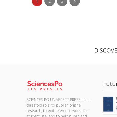
1
2
3
DISCOV
Futu
SCIENCES PO UNIVERSITY PRESS has a
threefold role: to publish original
research, to edit reference works for
student use, and to help public and