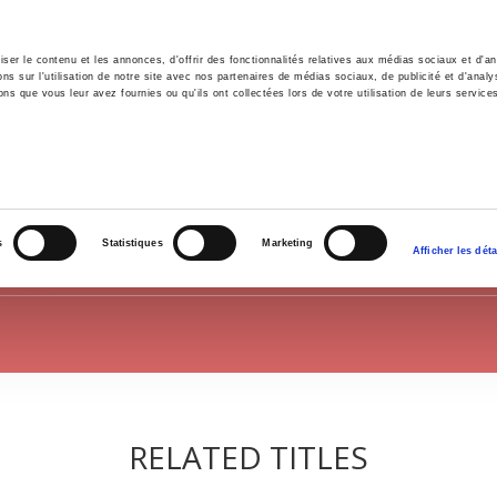
er le contenu et les annonces, d'offrir des fonctionnalités relatives aux médias sociaux et d'ana
 sur l'utilisation de notre site avec nos partenaires de médias sociaux, de publicité et d'analy
ns que vous leur avez fournies ou qu'ils ont collectées lors de votre utilisation de leurs service
e
Environment
History
International
Po
ENVIRONMENT
s
Statistiques
Marketing
Afficher les déta
RELATED TITLES