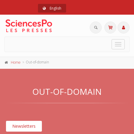
English
Toggle
navigat
Out-of-domain
Home
OUT-OF-DOMAIN
Newsletters