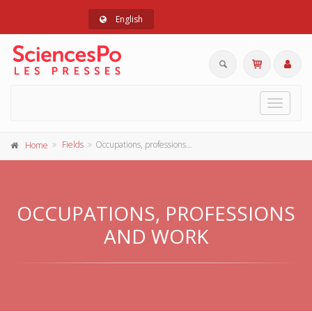
English
Toggle
navigat
Fields
Occupations, professions and work
Home
OCCUPATIONS, PROFESSIONS
AND WORK