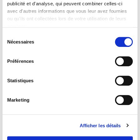
publicité et d'analyse, qui peuvent combiner celles-ci
avec d'autres informations que vous leur avez fournies
ou qu'ils ont collectées lors de votre utilisation de leurs
services.
Le monde des start-up
Sélection
Marion Flécher
Nécessaires
du
consentement
Préférences
new
Statistiques
Marketing
Afficher les détails