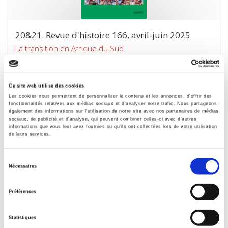
20&21. Revue d'histoire 166, avril-juin 2025
La transition en Afrique du Sud
Mathieu Rey, Franziska Rueedi
Ce site web utilise des cookies
Les cookies nous permettent de personnaliser le contenu et les annonces, d'offrir des
fonctionnalités relatives aux médias sociaux et d'analyser notre trafic. Nous partageons
également des informations sur l'utilisation de notre site avec nos partenaires de médias
sociaux, de publicité et d'analyse, qui peuvent combiner celles-ci avec d'autres
informations que vous leur avez fournies ou qu'ils ont collectées lors de votre utilisation
de leurs services.
Sélection
Nécessaires
du
consentement
Préférences
Des élus en campagne
Statistiques