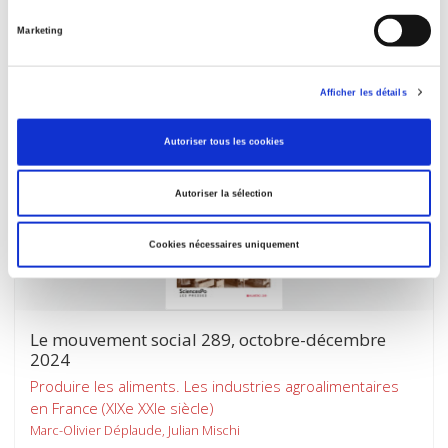
Luttes municipales dans les bourgs industriels (xxe-xxie
siècles)
Marketing
Julian Mischi
Afficher les détails
Autoriser tous les cookies
Autoriser la sélection
Cookies nécessaires uniquement
Le mouvement social 289, octobre-décembre
2024
Produire les aliments. Les industries agroalimentaires
en France (XIXe XXIe siècle)
Marc-Olivier Déplaude, Julian Mischi