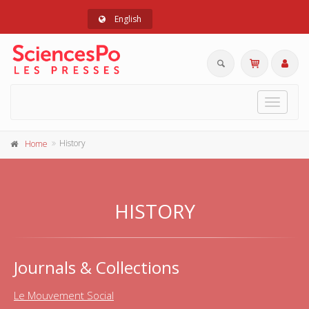
English
Toggle
navigat
History
Home
HISTORY
Journals & Collections
Le Mouvement Social