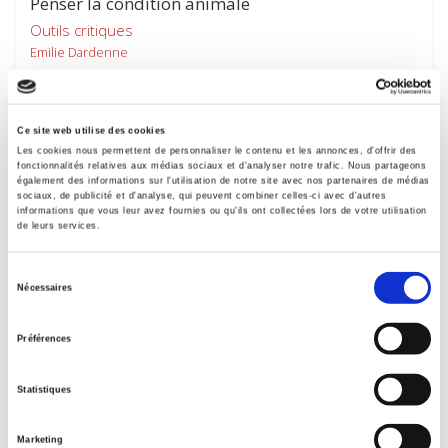
Penser la condition animale
Outils critiques
Emilie Dardenne
Ce site web utilise des cookies
Les cookies nous permettent de personnaliser le contenu et les annonces, d'offrir des
new
fonctionnalités relatives aux médias sociaux et d'analyser notre trafic. Nous partageons
également des informations sur l'utilisation de notre site avec nos partenaires de médias
sociaux, de publicité et d'analyse, qui peuvent combiner celles-ci avec d'autres
informations que vous leur avez fournies ou qu'ils ont collectées lors de votre utilisation
de leurs services.
Sélection
Nécessaires
du
consentement
Préférences
Gouvernement & action publique 14-4, octobre-
décembre 2025
Statistiques
Varia
et al.
Marketing